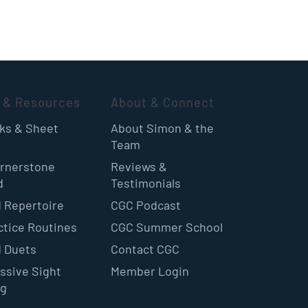
 & Resources
About & Connect
oks & Sheet
About Simon & the
Team
rnerstone
Reviews &
d
Testimonials
 Repertoire
CGC Podcast
ctice Routines
CGC Summer School
 Duets
Contact CGC
ssive Sight
Member Login
ng