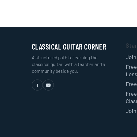
CLASSICAL GUITAR CORNER
Sta
Join
A structured path to learning the
classical guitar, with a teacher and a
Free
community beside you.
Les
Free
Free
Class
Join