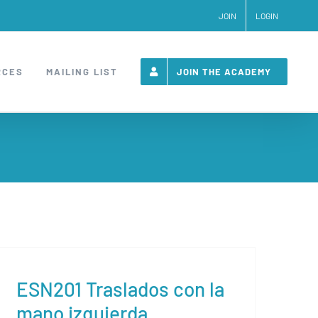
JOIN
LOGIN
RCES
MAILING LIST
JOIN THE ACADEMY
ESN201 Traslados con la
mano izquierda