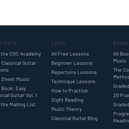
rt Here
Learn
Books
 the CGC Academy
All Free Lessons
All Bo
Music
 Classical Guitar
Beginner Lessons
sons
The Co
Repertoire Lessons
Metho
 Sheet Music
Technique Lessons
Graded
 Book: Easy
How to Practice
ical Guitar Vol. 1
20 Pra
Sight Reading
 the Mailing List
Graded
Music Theory
Progre
Classical Guitar Blog
Readi