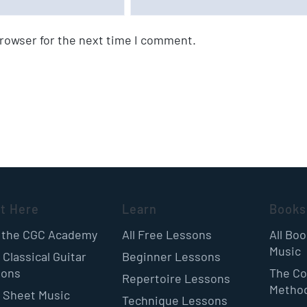
browser for the next time I comment.
rt Here
Learn
Books
 the CGC Academy
All Free Lessons
All Bo
Music
 Classical Guitar
Beginner Lessons
sons
The Co
Repertoire Lessons
Metho
 Sheet Music
Technique Lessons