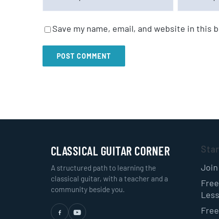
Save my name, email, and website in this 
CLASSICAL GUITAR CORNER
Sta
Join
A structured path to learning the
classical guitar, with a teacher and a
Free
community beside you.
Les
Free