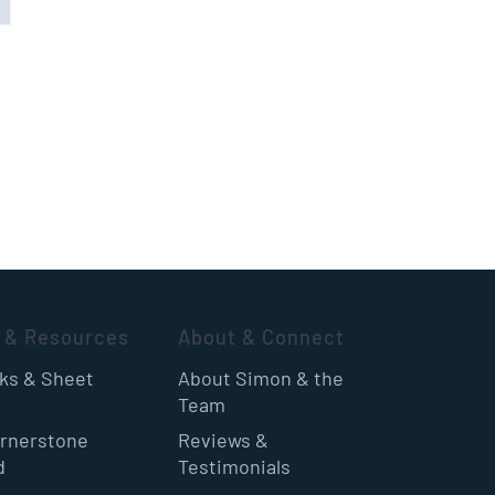
 & Resources
About & Connect
oks & Sheet
About Simon & the
Team
rnerstone
Reviews &
d
Testimonials