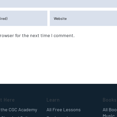
browser for the next time I comment.
rt Here
Learn
Books
 the CGC Academy
All Free Lessons
All Bo
Music