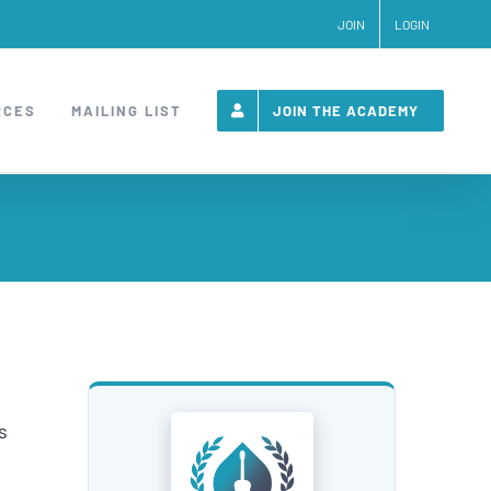
JOIN
LOGIN
RCES
MAILING LIST
JOIN THE ACADEMY
s