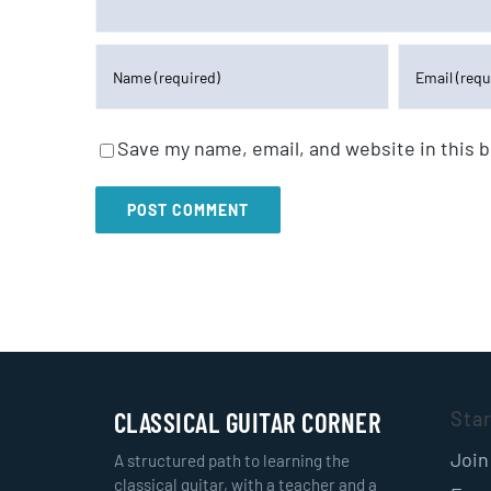
Save my name, email, and website in this 
CLASSICAL GUITAR CORNER
Sta
Join
A structured path to learning the
classical guitar, with a teacher and a