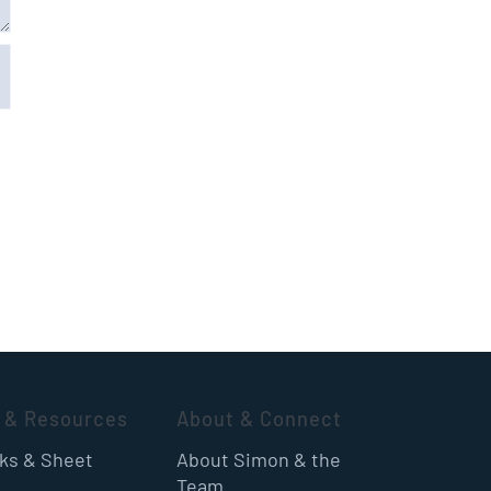
 & Resources
About & Connect
oks & Sheet
About Simon & the
Team